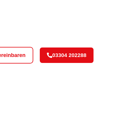
nehme Atmos
 für ein Wohlgefühl bei Ihnen zu Hause in
ereinbaren
03304 202288
l- und Bringservice
Umweltfreundliche Reinigung
Ü