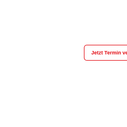
ange
Ihr Reinigungsservice
Jetzt Termin v
Kostenloser Abho