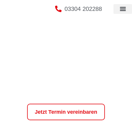
03304 202288
Lösungen &
Leistungen
Ihr Reinigungsservice für ein
Wohlgefühl bei Ihnen zu Hause in
Oberkrämer und Berlin
Jetzt Termin vereinbaren